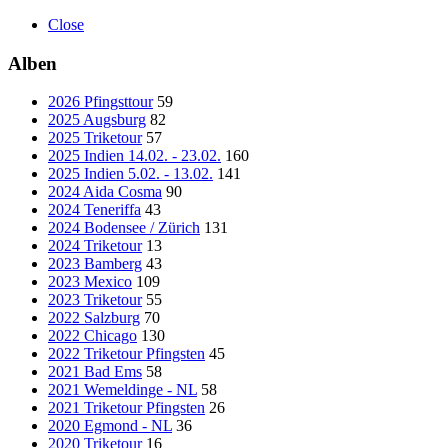
Close
Alben
2026 Pfingsttour
59
2025 Augsburg
82
2025 Triketour
57
2025 Indien 14.02. - 23.02.
160
2025 Indien 5.02. - 13.02.
141
2024 Aida Cosma
90
2024 Teneriffa
43
2024 Bodensee / Zürich
131
2024 Triketour
13
2023 Bamberg
43
2023 Mexico
109
2023 Triketour
55
2022 Salzburg
70
2022 Chicago
130
2022 Triketour Pfingsten
45
2021 Bad Ems
58
2021 Wemeldinge - NL
58
2021 Triketour Pfingsten
26
2020 Egmond - NL
36
2020 Triketour
16