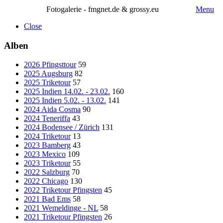
Fotogalerie - fmgnet.de & grossy.eu
Menu
Close
Alben
2026 Pfingsttour
59
2025 Augsburg
82
2025 Triketour
57
2025 Indien 14.02. - 23.02.
160
2025 Indien 5.02. - 13.02.
141
2024 Aida Cosma
90
2024 Teneriffa
43
2024 Bodensee / Zürich
131
2024 Triketour
13
2023 Bamberg
43
2023 Mexico
109
2023 Triketour
55
2022 Salzburg
70
2022 Chicago
130
2022 Triketour Pfingsten
45
2021 Bad Ems
58
2021 Wemeldinge - NL
58
2021 Triketour Pfingsten
26