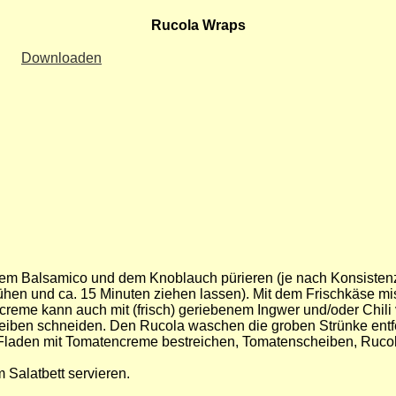
Rucola Wraps
Downloaden
t dem Balsamico und dem Knoblauch pürieren (je nach Konsist
ühen und ca. 15 Minuten ziehen lassen). Mit dem Frischkäse m
creme kann auch mit (frisch) geriebenem Ingwer und/oder Chili 
heiben schneiden. Den Rucola waschen die groben Strünke entf
Fladen mit Tomatencreme bestreichen, Tomatenscheiben, Rucola 
 Salatbett servieren.