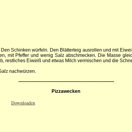
en Schinken würfeln. Den Blätterteig ausrollen und mit Eiweiß
 mit Pfeffer und wenig Salz abschmecken. Die Masse gleichmä
lb, restliches Eiweiß und etwas Milch vermischen und die Schn
 Salz nachwürzen.
-----------------------------------------------------------------
Pizzawecken
Downloaden