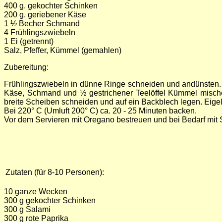
400 g. gekochter Schinken
200 g. geriebener Käse
1 ½ Becher Schmand
4 Frühlingszwiebeln
1 Ei (getrennt)
Salz, Pfeffer, Kümmel (gemahlen)
Zubereitung:
Frühlingszwiebeln in dünne Ringe schneiden und andünsten. D
Käse, Schmand und ½ gestrichener Teelöffel Kümmel mischen,
breite Scheiben schneiden und auf ein Backblech legen. Eige
Bei 220° C (Umluft 200° C) ca. 20 - 25 Minuten backen.
Vor dem Servieren mit Oregano bestreuen und bei Bedarf mit
Zutaten (für 8-10 Personen):
10 ganze Wecken
300 g gekochter Schinken
300 g Salami
300 g rote Paprika